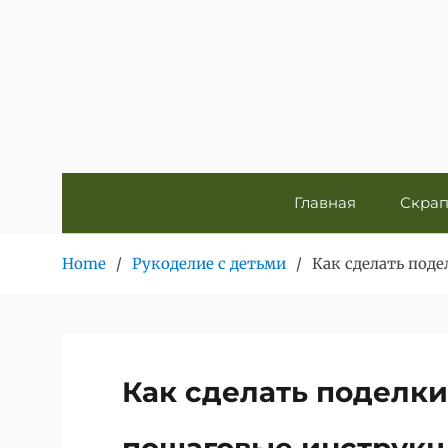
Skip
to
content
Главная
Скрап
Home
Рукоделие с детьми
Как сделать поде
Как сделать поделки