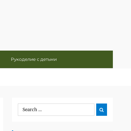
Рукоделие с детьми
Search

Search
for: