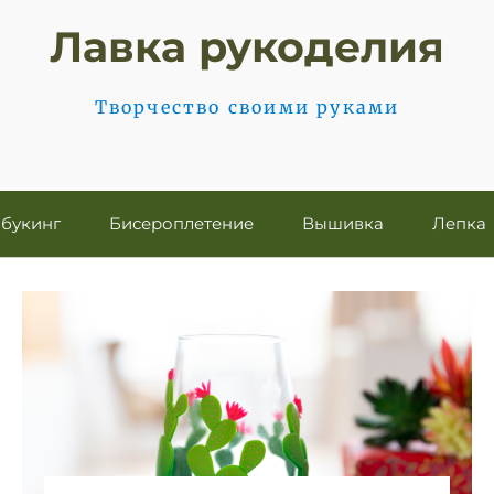
Лавка рукоделия
Творчество своими руками
букинг
Бисероплетение
Вышивка
Лепка